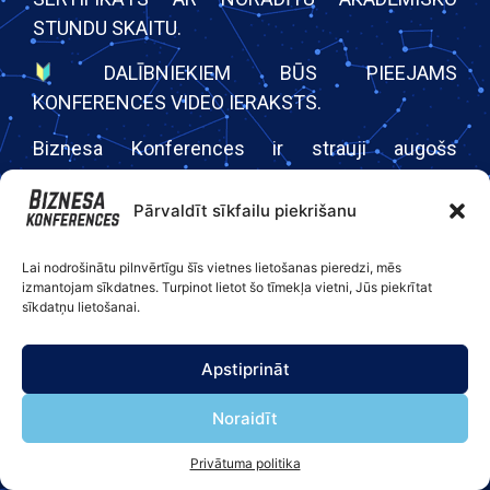
STUNDU SKAITU.
DALĪBNIEKIEM BŪS PIEEJAMS
KONFERENCES VIDEO IERAKSTS.
Biznesa Konferences ir strauji augošs
konferenču organizators, kura rīkotās vispārējās
un nozaru konferences tiešsaistē un klātienē
Pārvaldīt sīkfailu piekrišanu
apmeklējuši jau simtiem dalībnieku. Kopš 2020.
gada Biznesa Konferences organizējušas vairāk
Lai nodrošinātu pilnvērtīgu šīs vietnes lietošanas pieredzi, mēs
izmantojam sīkdatnes. Turpinot lietot šo tīmekļa vietni, Jūs piekrītat
nekā 45 konferences par dažādām biznesa
sīkdatņu lietošanai.
jomām ar vairāk kā 10,000 apmeklētāju dalību.
Apstiprināt
Speciālās cenas piedāvājums uzņēmumiem,
piesakot vairāk nekā 10 dalībniekus. Lai to
Noraidīt
saņemtu, lūdzam sazināties ar konferences
organizatoriem.
Privātuma politika