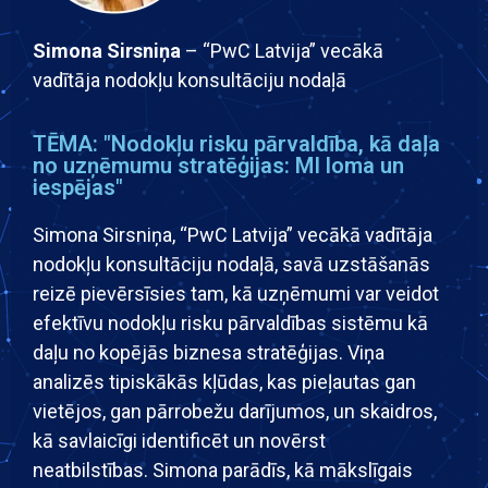
Simona Sirsniņa
– “PwC Latvija” vecākā
vadītāja nodokļu konsultāciju nodaļā
TĒMA: "Nodokļu risku pārvaldība, kā daļa
no uzņēmumu stratēģijas: MI loma un
iespējas"
Simona Sirsniņa, “PwC Latvija” vecākā vadītāja
nodokļu konsultāciju nodaļā, savā uzstāšanās
reizē pievērsīsies tam, kā uzņēmumi var veidot
efektīvu nodokļu risku pārvaldības sistēmu kā
daļu no kopējās biznesa stratēģijas. Viņa
analizēs tipiskākās kļūdas, kas pieļautas gan
vietējos, gan pārrobežu darījumos, un skaidros,
kā savlaicīgi identificēt un novērst
neatbilstības. Simona parādīs, kā mākslīgais