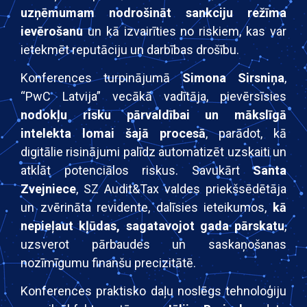
uzņēmumam nodrošināt sankciju režīma
ievērošanu
un kā izvairīties no riskiem, kas var
ietekmēt reputāciju un darbības drošību.
Konferences turpinājumā
Simona Sirsniņa
,
“PwC Latvija” vecākā vadītāja, pievērsīsies
nodokļu risku pārvaldībai un mākslīgā
intelekta lomai šajā procesā
, parādot, kā
digitālie risinājumi palīdz automatizēt uzskaiti un
atklāt potenciālos riskus. Savukārt
Santa
Zvejniece
, SZ Audit&Tax valdes priekšsēdētāja
un zvērināta revidente, dalīsies ieteikumos,
kā
nepieļaut kļūdas, sagatavojot gada pārskatu
,
uzsverot pārbaudes un saskaņošanas
nozīmīgumu finanšu precizitātē.
Konferences praktisko daļu noslēgs tehnoloģiju