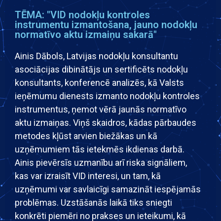
TĒMA: "VID nodokļu kontroles
instrumentu izmantošana, jauno nodokļu
normatīvo aktu izmaiņu sakarā"
Ainis Dābols, Latvijas nodokļu konsultantu
asociācijas dibinātājs un sertificēts nodokļu
konsultants, konferencē analizēs, kā Valsts
ieņēmumu dienests izmanto nodokļu kontroles
instrumentus, ņemot vērā jaunās normatīvo
aktu izmaiņas. Viņš skaidros, kādas pārbaudes
metodes kļūst arvien biežākas un kā
uzņēmumiem tās ietekmēs ikdienas darbā.
Ainis pievērsīs uzmanību arī riska signāliem,
kas var izraisīt VID interesi, un tam, kā
uzņēmumi var savlaicīgi samazināt iespējamās
problēmas. Uzstāšanās laikā tiks sniegti
konkrēti piemēri no prakses un ieteikumi, kā