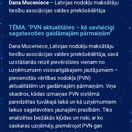
Dana Muceniece​
– Latvijas nodokļu maksātāju
tiesību asociācijas valdes priekšsēdētāja
TĒMA: "PVN aktualitātes – kā savlaicīgi
sagatavoties gaidāmajām pārmaiņām"
Dana Muceniece, Latvijas nodokļu maksātāju
tiesību asociācijas valdes priekšsēdētāja, savā
uzstāšanās reizē pievērsīsies vienam no
uzņēmumiem vissvarīgākajiem jautājumiem –
pievienotās vērtības nodokļa (PVN)
aktualitātēm un gaidāmajām pārmaiņām. Viņa
skaidros, kādas izmaiņas PVN sistēmā
paredzētas tuvākajā laikā un kā uzņēmumiem
laikus sagatavoties jaunajām prasībām. Tiks
analizētas biežākās kļūdas un riski, ar ko
saskaras uzņēmēji, piemērojot PVN gan