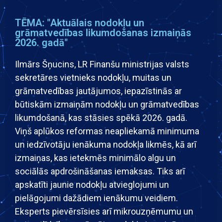
TĒMA: "Aktuālais nodokļu un
grāmatvedības likumdošanas izmaiņās
2026. gadā"
Ilmārs Šņucins, LR Finanšu ministrijas valsts
sekretāres vietnieks nodokļu, muitas un
grāmatvedības jautājumos, iepazīstinās ar
būtiskām izmaiņām nodokļu un grāmatvedības
likumdošanā, kas stāsies spēkā 2026. gadā.
Viņš aplūkos reformas neapliekamā minimuma
un iedzīvotāju ienākuma nodokļa likmēs, kā arī
izmaiņas, kas ietekmēs minimālo algu un
sociālās apdrošināšanas iemaksas. Tiks arī
apskatīti jaunie nodokļu atvieglojumi un
pielāgojumi dažādiem ienākumu veidiem.
Eksperts pievērsīsies arī mikrouzņēmumu un