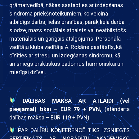
grāmatvedībā, nākas sastapties ar izdegšanas
sindroma priekšnoteikumiem, ko veicina
atbildīgs darbs, lielas prasības, pārāk liela darba
slodze, mazs sociālais atbalsts vai neatbilstošs
materiālais un garīgais atalgojums. Personāla
vadītāju kluba vadītāja A. Rošāne pastāstīs, kā
cīnīties ar stresu un izdegšanas sindromu, kā
arī sniegs praktiskus padomus harmoniskai un
mierīgai dzīvei.
DALĪBAS MAKSA AR ATLAIDI (vēl
pieejama!) tikai – EUR 79 + PVN,
(standarta
dalības maksa – EUR 119 + PVN).
PAR DALĪBU KONFERENCĒ TIKS IZSNIEGTS
SERTIFIKĀTS AR NORĀDĪTU AKADĒMISKO