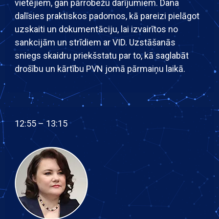
vietējiem, gan pārrobežu darījumiem. Dana
dalīsies praktiskos padomos, kā pareizi pielāgot
uzskaiti un dokumentāciju, lai izvairītos no
sankcijām un strīdiem ar VID. Uzstāšanās
sniegs skaidru priekšstatu par to, kā saglabāt
drošību un kārtību PVN jomā pārmaiņu laikā.
12:55 – 13:15