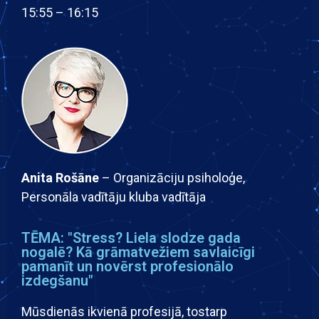
15:55 – 16:15
Anita Rošāne
– Organizāciju psiholoģe,
Personāla vadītāju kluba vadītāja
TĒMA: "Stress? Liela slodze gada
nogalē? Kā grāmatvežiem savlaicīgi
pamanīt un novērst profesionālo
izdegšanu"
Mūsdienās ikvienā profesijā, tostarp