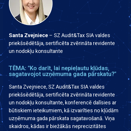
Santa Zvejniece
– SZ Audit&Tax SIA valdes
priekšsēdētāja, sertificēta zvērināta revidente
un nodokļu konsultante
TĒMA: "Ko darīt, lai nepieļautu kļūdas,
sagatavojot uzņēmuma gada pārskatu?"
Santa Zvejniece, SZ Audit&Tax SIA valdes
priekšsēdētāja, sertificēta zvērināta revidente
un nodokļu konsultante, konferencē dalīsies ar
būtiskiem ieteikumiem, kā izvairīties no kļūdām
uzņēmuma gada pārskata sagatavošanā. Viņa
skaidros, kādas ir biežākās neprecizitātes