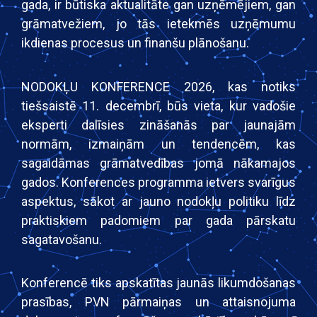
gada, ir būtiska aktualitāte gan uzņēmējiem, gan
grāmatvežiem, jo tās ietekmēs uzņēmumu
ikdienas procesus un finanšu plānošanu.
NODOKĻU KONFERENCE 2026, kas notiks
tiešsaistē 11. decembrī, būs vieta, kur vadošie
eksperti dalīsies zināšanās par jaunajām
normām, izmaiņām un tendencēm, kas
sagaidāmas grāmatvedības jomā nākamajos
gados. Konferences programma ietvers svarīgus
aspektus, sākot ar jauno nodokļu politiku līdz
praktiskiem padomiem par gada pārskatu
sagatavošanu.
Konferencē tiks apskatītas jaunās likumdošanas
prasības, PVN pārmaiņas un attaisnojuma