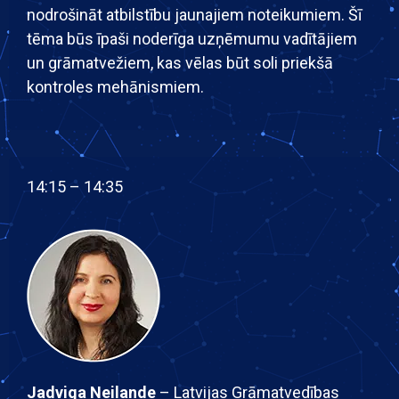
nodrošināt atbilstību jaunajiem noteikumiem. Šī
tēma būs īpaši noderīga uzņēmumu vadītājiem
un grāmatvežiem, kas vēlas būt soli priekšā
kontroles mehānismiem.
14:15 – 14:35
Jadviga Neilande
– Latvijas Grāmatvedības