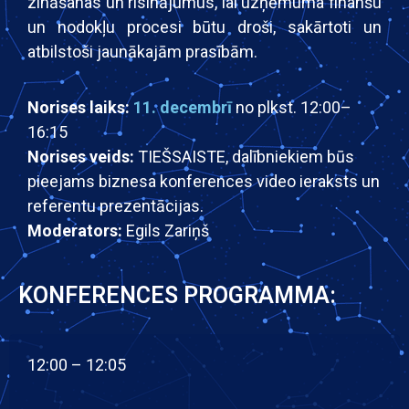
zināšanas un risinājumus, lai uzņēmuma finanšu
un nodokļu procesi būtu droši, sakārtoti un
atbilstoši jaunākajām prasībām.
Norises laiks:
11. decembrī
no plkst. 12:00–
16:15
Norises veids:
TIEŠSAISTE, dalībniekiem būs
pieejams biznesa konferences video ieraksts un
referentu prezentācijas.
Moderators:
Egils Zariņš
KONFERENCES PROGRAMMA:
12:00 – 12:05