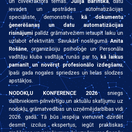
un cilvēkfaktora tēmas.
Jūlija Barinska
, datu
ievades un apstrādes automatizācijas
speciāliste, demonstrēs,
kā dokumentu
ģenerēšanas un datu automatizācijas
risinājumi
palīdz grāmatvežiem ietaupīt laiku un
uzlabot efektivitāti. Savukārt noslēgumā
Anita
Rošāne
, organizāciju psiholoģe un Personāla
vadītāju kluba vadītāja, runās par to,
kā laikus
pamanīt un novērst profesionālo izdegšanu
,
īpaši gada nogales spriedzes un lielas slodzes
apstākļos.
NODOKĻU KONFERENCE 2026
sniegs
dalībniekiem pilnvērtīgu un aktuālu skatījumu uz
nodokļu, grāmatvedības un uzņēmējdarbības vidi
2026. gadā. Tā būs iespēja vienuviet dzirdēt
desmit izcilus ekspertus, iegūt praktiskas