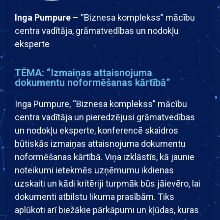
Inga Pumpure​
– “Biznesa komplekss” mācību
centra vadītāja, grāmatvedības un nodokļu
eksperte
TĒMA: “Izmaiņas attaisnojuma
dokumentu noformēšanas kārtībā”
Inga Pumpure, “Biznesa komplekss” mācību
centra vadītāja un pieredzējusi grāmatvedības
un nodokļu eksperte, konferencē skaidros
būtiskās izmaiņas attaisnojuma dokumentu
noformēšanas kārtībā. Viņa izklāstīs, kā jaunie
noteikumi ietekmēs uzņēmumu ikdienas
uzskaiti un kādi kritēriji turpmāk būs jāievēro, lai
dokumenti atbilstu likuma prasībām. Tiks
aplūkoti arī biežākie pārkāpumi un kļūdas, kuras