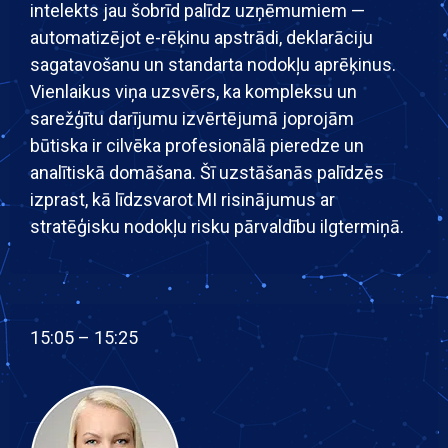
intelekts jau šobrīd palīdz uzņēmumiem —
automatizējot e-rēķinu apstrādi, deklarāciju
sagatavošanu un standarta nodokļu aprēķinus.
Vienlaikus viņa uzsvērs, ka kompleksu un
sarežģītu darījumu izvērtējumā joprojām
būtiska ir cilvēka profesionālā pieredze un
analītiskā domāšana. Šī uzstāšanās palīdzēs
izprast, kā līdzsvarot MI risinājumus ar
stratēģisku nodokļu risku pārvaldību ilgtermiņā.
15:05 – 15:25