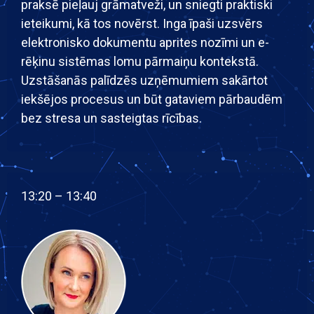
praksē pieļauj grāmatveži, un sniegti praktiski
ieteikumi, kā tos novērst. Inga īpaši uzsvērs
elektronisko dokumentu aprites nozīmi un e-
rēķinu sistēmas lomu pārmaiņu kontekstā.
Uzstāšanās palīdzēs uzņēmumiem sakārtot
iekšējos procesus un būt gataviem pārbaudēm
bez stresa un sasteigtas rīcības.
13:20 – 13:40