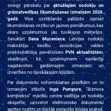
sniegs pārskatu par
aktuālajām nodokļu un
grāmatvedības likumdošanas izmaiņām 2026.
gadā
. Viņa uzstāšanās palīdzēs izprast
likumdošanas virzību un jaunos pienākumus, kas
skars uzņēmumus jau tuvākajos mēnešos.
Savukārt
Dana Muceniece
, Latvijas nodokļu
maksātāju tiesību asociācijas valdes
priekšsēdētāja, pievērsīsies
PVN aktualitātēm
,
skaidrojot, kā uzņēmumiem savlaicīgi
sagatavoties gaidāmajām izmaiņām un
izvairīties no tipiskākajām kļūdām.
Par dokumentu noformēšanas prasībām un to
izmaiņām stāstīs
Inga Pumpure
, “Biznesa
komplekss” mācību centra vadītāja un nodokļu
eksperte, uzsverot elektronisko dokumentu
aprites nozīmi un biežāk pieļautās kļūdas praksē.