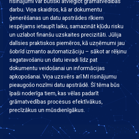
risinājumi var būtiski atvieglot grāmatvedības
darbu. Viņa skaidros, kā ar dokumentu
ģenerēšanas un datu apstrādes rīkiem
iespējams ietaupīt laiku, samazināt kļūdu risku
un uzlabot finanšu uzskaites precizitāti. Jūlija
dalīsies praktiskos piemēros, kā uzņēmumi jau
šobrīd izmanto automatizāciju – sākot ar rēķinu
sagatavošanu un datu ievadi līdz pat
dokumentu veidošanai un informācijas
apkopošanai. Viņa uzsvērs arī MI risinājumu
pieaugošo nozīmi datu apstrādē. Šī tēma būs
īpaši noderīga tiem, kas vēlas padarīt
grāmatvedības procesus efektīvākus,
precīzākus un mūsdienīgākus.