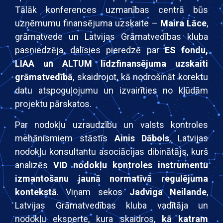
Tālāk konferences uzmanības centrā būs
uzņēmumu finansējuma uzskaite –
Maira Lāce
,
grāmatvede un Latvijas Grāmatvedības kluba
pasniedzēja, dalīsies pieredzē par
ES fondu,
LIAA un ALTUM līdzfinansējuma uzskaiti
grāmatvedībā
, skaidrojot, kā nodrošināt korektu
datu atspoguļojumu un izvairīties no kļūdām
projektu pārskatos.
Par nodokļu uzraudzību un valsts kontroles
mehānismiem stāstīs
Ainis Dābols
, Latvijas
nodokļu konsultantu asociācijas dibinātājs, kurš
analizēs
VID nodokļu kontroles instrumentu
izmantošanu jaunā normatīvā regulējuma
kontekstā
. Viņam sekos
Jadviga Neilande
,
Latvijas Grāmatvedības kluba vadītāja un
nodokļu eksperte, kura skaidros,
kā katram