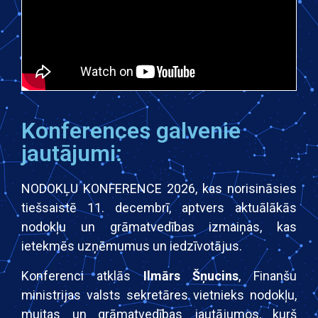
Konferences galvenie
jautājumi:
NODOKĻU KONFERENCE 2026, kas norisināsies
tiešsaistē 11. decembrī, aptvers aktuālākās
nodokļu un grāmatvedības izmaiņas, kas
ietekmēs uzņēmumus un iedzīvotājus.
Konferenci atklās
Ilmārs Šņucins
, Finanšu
ministrijas valsts sekretāres vietnieks nodokļu,
muitas un grāmatvedības jautājumos, kurš