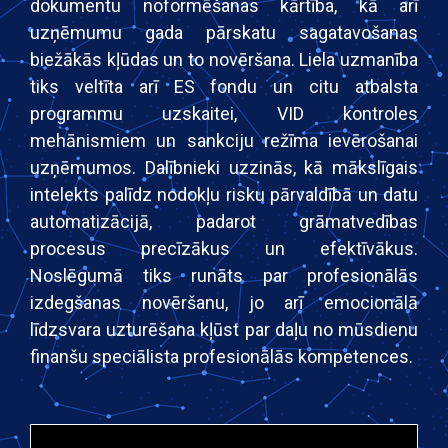
dokumentu noformēšanas kārtība, kā arī
uzņēmumu gada pārskatu sagatavošanas
biežākās kļūdas un to novēršana. Liela uzmanība
tiks veltīta arī ES fondu un citu atbalsta
programmu uzskaitei, VID kontroles
mehānismiem un sankciju režīma ievērošanai
uzņēmumos. Dalībnieki uzzinās, kā mākslīgais
intelekts palīdz nodokļu risku pārvaldībā un datu
automatizācijā, padarot grāmatvedības
procesus precīzākus un efektīvākus.
Noslēgumā tiks runāts par profesionālās
izdegšanas novēršanu, jo arī emocionālā
līdzsvara uzturēšana kļūst par daļu no mūsdienu
finanšu speciālista profesionālās kompetences.