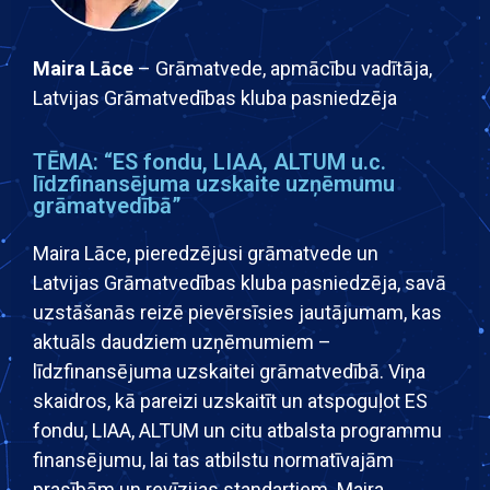
Maira Lāce
– Grāmatvede, apmācību vadītāja,
Latvijas Grāmatvedības kluba pasniedzēja
TĒMA: “ES fondu, LIAA, ALTUM u.c.
līdzfinansējuma uzskaite uzņēmumu
grāmatvedībā”
Maira Lāce, pieredzējusi grāmatvede un
Latvijas Grāmatvedības kluba pasniedzēja, savā
uzstāšanās reizē pievērsīsies jautājumam, kas
aktuāls daudziem uzņēmumiem –
līdzfinansējuma uzskaitei grāmatvedībā. Viņa
skaidros, kā pareizi uzskaitīt un atspoguļot ES
fondu, LIAA, ALTUM un citu atbalsta programmu
finansējumu, lai tas atbilstu normatīvajām
prasībām un revīzijas standartiem. Maira