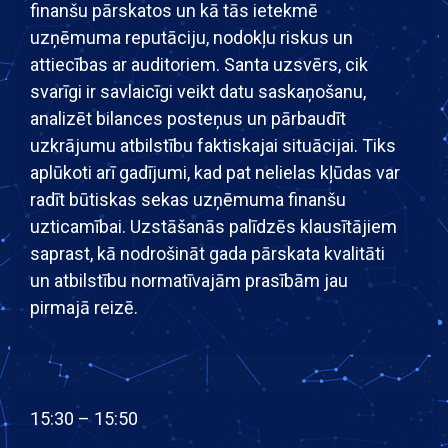
finanšu pārskatos un kā tās ietekmē
uzņēmuma reputāciju, nodokļu riskus un
attiecības ar auditoriem. Santa uzsvērs, cik
svarīgi ir savlaicīgi veikt datu saskaņošanu,
analizēt bilances posteņus un pārbaudīt
uzkrājumu atbilstību faktiskajai situācijai. Tiks
aplūkoti arī gadījumi, kad pat nelielas kļūdas var
radīt būtiskas sekas uzņēmuma finanšu
uzticamībai. Uzstāšanās palīdzēs klausītājiem
saprast, kā nodrošināt gada pārskata kvalitāti
un atbilstību normatīvajām prasībām jau
pirmajā reizē.
15:30 – 15:50