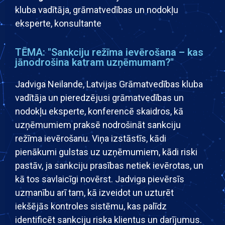
kluba vadītāja, grāmatvedības un nodokļu
eksperte, konsultante
TĒMA: "Sankciju režīma ievērošana – kas
jānodrošina katram uzņēmumam?"
Jadviga Neilande, Latvijas Grāmatvedības kluba
vadītāja un pieredzējusi grāmatvedības un
nodokļu eksperte, konferencē skaidros, kā
uzņēmumiem praksē nodrošināt sankciju
režīma ievērošanu. Viņa izstāstīs, kādi
pienākumi gulstas uz uzņēmumiem, kādi riski
pastāv, ja sankciju prasības netiek ievērotas, un
kā tos savlaicīgi novērst. Jadviga pievērsīs
uzmanību arī tam, kā izveidot un uzturēt
iekšējās kontroles sistēmu, kas palīdz
identificēt sankciju riska klientus un darījumus.